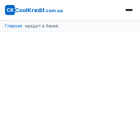
CoolKredit
CK
.com.ua
Главная
кредит в банке