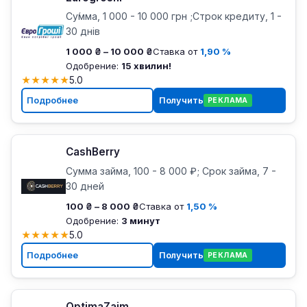
Су́мма, 1 000 - 10 000 грн ;Строк кредиту, 1 -
30 днів
1 000 ₴ – 10 000 ₴
Ставка от
1,90 %
Одобрение:
15 хвилин!
★
★
★
★
★
5.0
Подробнее
Получить
РЕКЛАМА
CashBerry
Сумма займа, 100 - 8 000 ₽; Срок займа, 7 -
30 дней
100 ₴ – 8 000 ₴
Ставка от
1,50 %
Одобрение:
3 минут
★
★
★
★
★
5.0
Подробнее
Получить
РЕКЛАМА
OptimaZaim