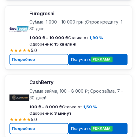
Eurogroshi
Су́мма, 1 000 - 10 000 грн ;Строк кредиту, 1 -
30 днів
1 000 ₴ – 10 000 ₴
Ставка от
1,90 %
Одобрение:
15 хвилин!
★
★
★
★
★
5.0
Подробнее
Получить
РЕКЛАМА
CashBerry
Сумма займа, 100 - 8 000 ₽; Срок займа, 7 -
30 дней
100 ₴ – 8 000 ₴
Ставка от
1,50 %
Одобрение:
3 минут
★
★
★
★
★
5.0
Подробнее
Получить
РЕКЛАМА