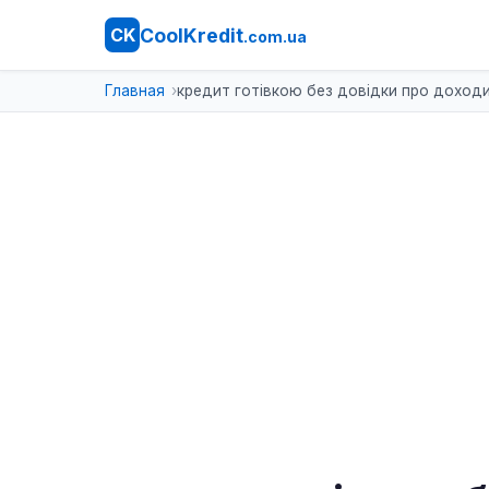
CoolKredit
CK
.com.ua
Главная
кредит готівкою без довідки про доход