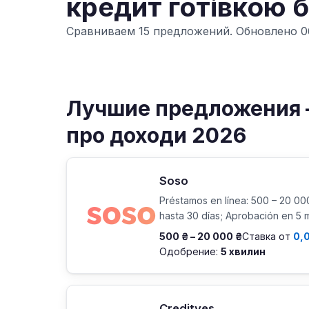
кредит готівкою б
Сравниваем 15 предложений. Обновлено 06
Лучшие предложения –
про доходи 2026
Soso
Préstamos en línea: 500 – 20 00
hasta 30 días; Aprobación en 5 
500 ₴ – 20 000 ₴
Ставка от
0,
Одобрение:
5 хвилин
Credityes