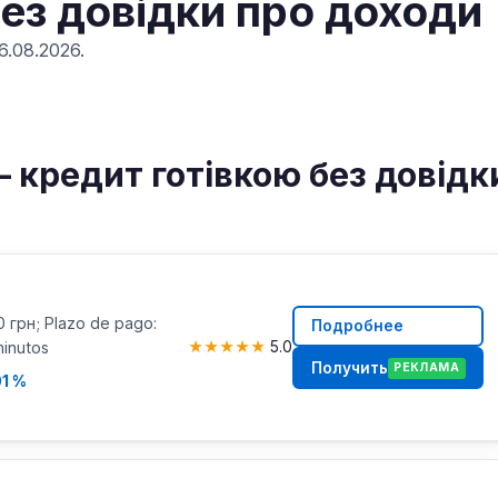
ез довідки про доходи
.08.2026.
 кредит готівкою без довідк
0 грн; Plazo de pago:
Подробнее
minutos
★
★
★
★
★
5.0
Получить
РЕКЛАМА
01 %