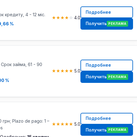
Подробнее
к кредиту, 4 - 12 міс.
★
★
★
★
☆
4.0
Получить
9,66 %
РЕКЛАМА
 Срок займа, 61 - 90
Подробнее
★
★
★
★
★
5.0
Получить
РЕКЛАМА
00 %
Подробнее
 грн; Plazo de pago: 1 –
★
★
★
★
★
5.0
os
Получить
РЕКЛАМА
Одобрение:
15 хвилин