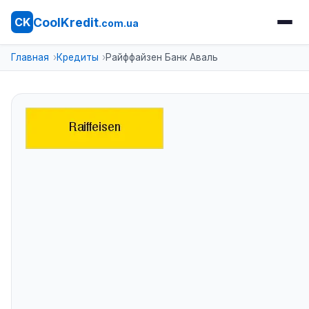
CoolKredit
CK
.com.ua
Главная
Кредиты
Райффайзен Банк Аваль