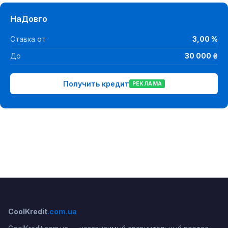
НаДовго
Ставка от
3,00 %
До
30 000 ₴
Получить кредит
РЕКЛАМА
CoolKredit
.com.ua