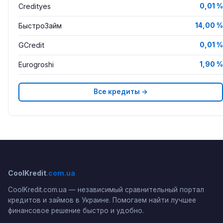
Credityes
0,01 %
БыстроЗайм
14,00 %
GCredit
0,01 %
Eurogroshi
1,90 %
Все кредиты →
CoolKredit
.com.ua
CoolKredit.com.ua — независимый сравнительный портал
кредитов и займов в Украине. Помогаем найти лучшее
финансовое решение быстро и удобно.