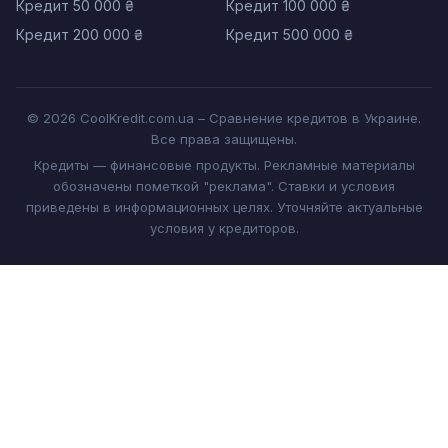
Кредит 50 000 ₴
Кредит 100 000 ₴
Кредит 200 000 ₴
Кредит 500 000 ₴
© 2026 CoolKredit.com.ua – Сравнение кредитов в Украине.
Все права защищены.
Кредиты — финансовые продукты. Рекламные материалы
обозначены пометкой "реклама". Ставки и условия
приведены в информационных целях. Уточняйте актуальные
условия у кредиторов.