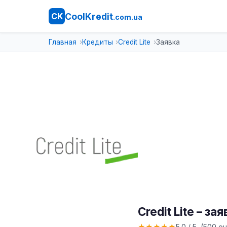
CoolKredit
CK
.com.ua
Главная
Кредиты
Credit Lite
Заявка
Credit Lite – за
★
★
★
★
★
5.0 / 5 (500 о