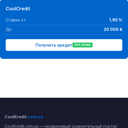
CoolCredit
Ставка от
1,95 %
До
20 000 ₴
Получить кредит
РЕКЛАМА
CoolKredit
.com.ua
CoolKredit.com.ua — независимый сравнительный портал