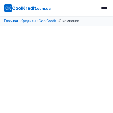
CoolKredit
CK
.com.ua
Главная
Кредиты
CoolCredit
О компании